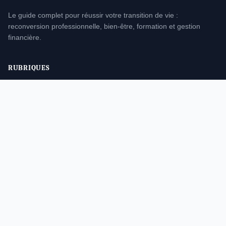
Le guide complet pour réussir votre transition de vie :
reconversion professionnelle, bien-être, formation et gestion
financière.
RUBRIQUES
Société
Formation
Santé
Finance
INFORMATIONS
À propos
Mentions légales
Contact